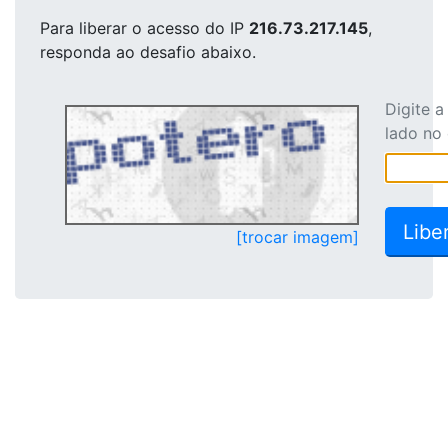
Para liberar o acesso
do IP
216.73.217.145
,
responda ao desafio abaixo.
Digite 
lado no
[trocar imagem]